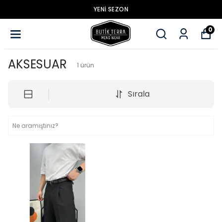
YENİ SEZON
0
AKSESUAR
1
ürün
Sırala