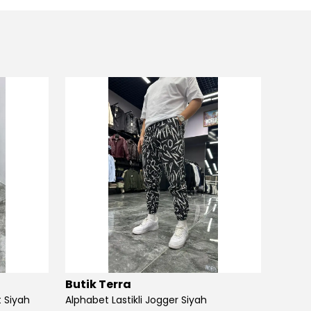
Butik Terra
Butik
 Siyah
Alphabet Lastikli Jogger Siyah
Angel S