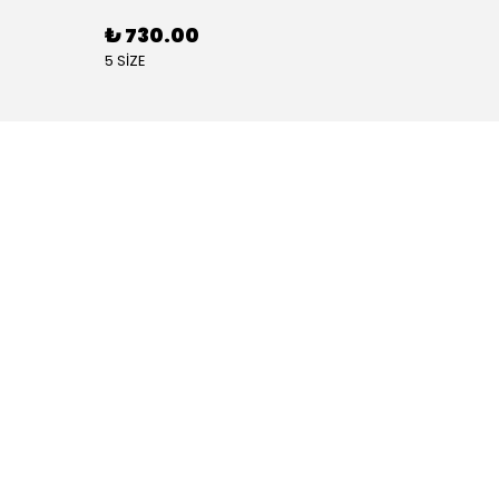
₺ 730.00
₺ 88
5 SİZE
4 SİZE