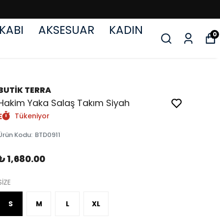
KABI
AKSESUAR
KADIN
0
BUTİK TERRA
Hakim Yaka Salaş Takım Siyah
Tükeniyor
Ürün Kodu
:
BTD0911
₺ 1,680.00
SİZE
S
M
L
XL