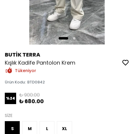
BUTİK TERRA
Kışlık Kadife Pantolon Krem
Tükeniyor
Ürün Kodu
:
BTD0842
₺ 900.00
%
24
₺ 680.00
SİZE
S
M
L
XL