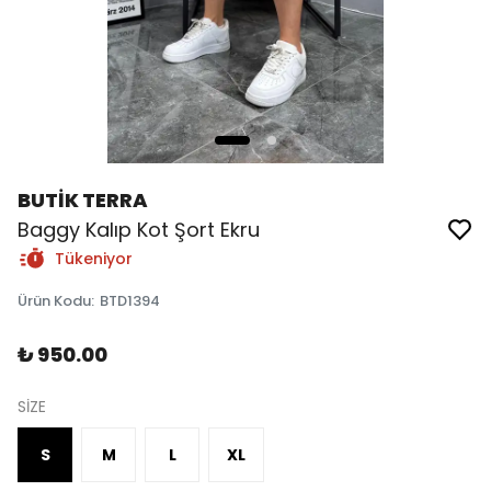
BUTİK TERRA
Baggy Kalıp Kot Şort Ekru
Tükeniyor
Ürün Kodu
:
BTD1394
₺ 950.00
SİZE
S
M
L
XL