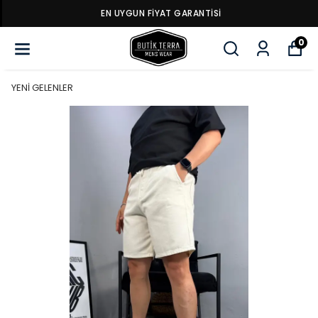
EN UYGUN FİYAT GARANTİSİ
0
YENİ GELENLER