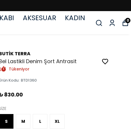
KABI
AKSESUAR
KADIN
0
BUTİK TERRA
Bel Lastikli Denim Şort Antrasit
Tükeniyor
Ürün Kodu
:
BTD1360
₺ 830.00
SİZE
S
M
L
XL