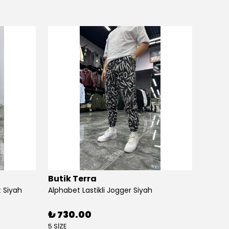
Butik Terra
Butik
 Siyah
Alphabet Lastikli Jogger Siyah
Angel S
₺ 730.00
₺ 88
5 SİZE
4 SİZE