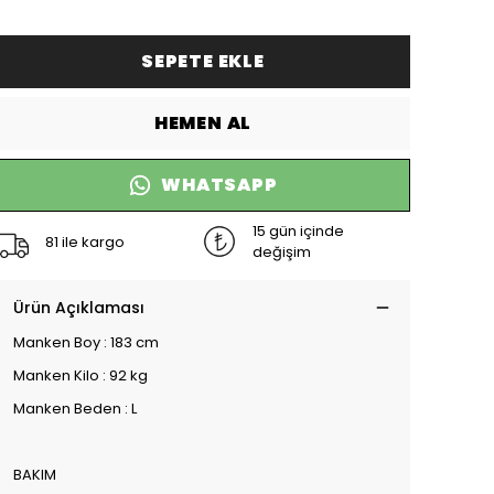
SEPETE EKLE
HEMEN AL
WHATSAPP
15 gün içinde
81 ile kargo
değişim
Ürün Açıklaması
Manken Boy : 183 cm
Manken Kilo : 92 kg
Manken Beden : L
BAKIM