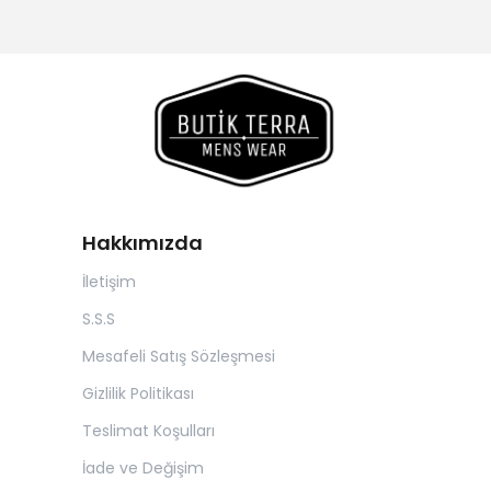
Hakkımızda
İletişim
S.S.S
Mesafeli Satış Sözleşmesi
Gizlilik Politikası
Teslimat Koşulları
İade ve Değişim