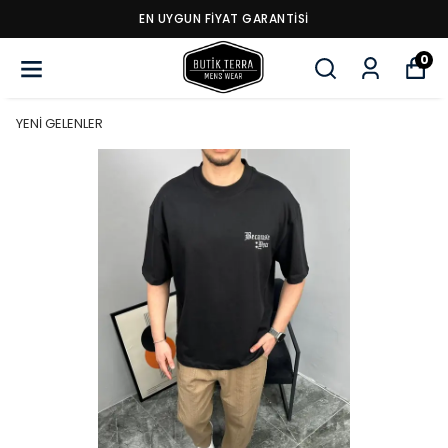
EN UYGUN FİYAT GARANTİSİ
0
YENİ GELENLER