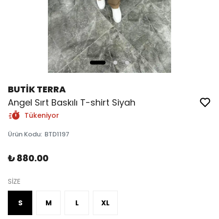
BUTİK TERRA
Angel Sırt Baskılı T-shirt Siyah
Tükeniyor
Ürün Kodu
:
BTD1197
₺ 880.00
SİZE
S
M
L
XL