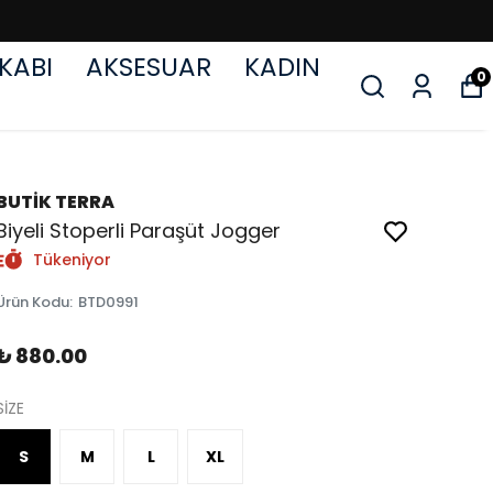
KABI
AKSESUAR
KADIN
0
BUTİK TERRA
Biyeli Stoperli Paraşüt Jogger
Tükeniyor
Ürün Kodu
:
BTD0991
₺ 880.00
SİZE
S
M
L
XL