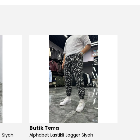
Butik Terra
Butik
 Siyah
Alphabet Lastikli Jogger Siyah
Angel S