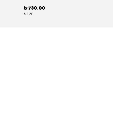
₺ 730.00
₺ 88
5 SİZE
4 SİZE