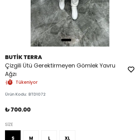
BUTİK TERRA
Çizgili Ütü Gerektirmeyen Gömlek Yavru
Ağzı
Tükeniyor
Ürün Kodu
:
BTD1072
₺ 700.00
SİZE
S
M
L
XL