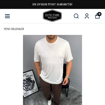
EN UYGUN FİYAT GARANTİSİ
0
YENİ GELENLER