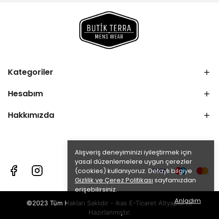
Kategoriler
Hesabım
Hakkımızda
Alışveriş deneyiminizi iyileştirmek için
yasal düzenlemelere uygun çerezler
(cookies) kullanıyoruz. Detaylı bilgiye
Gizlilik ve Çerez Politikası
sayfamızdan
erişebilirsiniz.
Anladım
©2023 Tüm Hakları Saklıdır - ikas E-Ticaret
Altyapısı ile
Hazırlanmıştır.