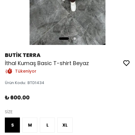
BUTİK TERRA
İthal Kumaş Basic T-shirt Beyaz
Tükeniyor
Ürün Kodu
:
BTD1434
₺ 600.00
SİZE
S
M
L
XL