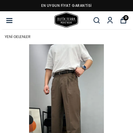
EN UYGUN FİYAT GARANTİSİ
0
YENİ GELENLER