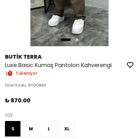
BUTİK TERRA
Luxe Basic Kumaş Pantolon Kahverengi
Tükeniyor
Ürün Kodu
:
BTD0882
₺ 870.00
SİZE
S
M
L
XL