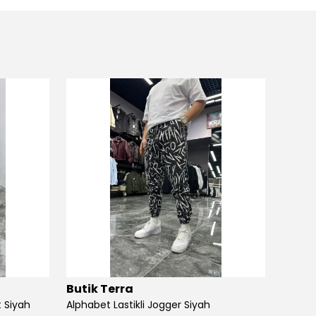
Butik Terra
Butik
 Siyah
Alphabet Lastikli Jogger Siyah
Angel S