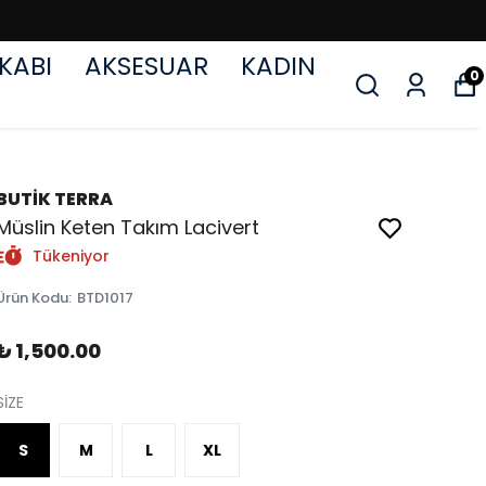
KABI
AKSESUAR
KADIN
0
BUTİK TERRA
Müslin Keten Takım Lacivert
Tükeniyor
Ürün Kodu
:
BTD1017
₺ 1,500.00
SİZE
S
M
L
XL