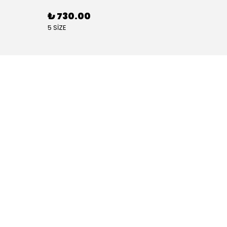
₺ 730.00
₺ 88
5 SİZE
4 SİZE