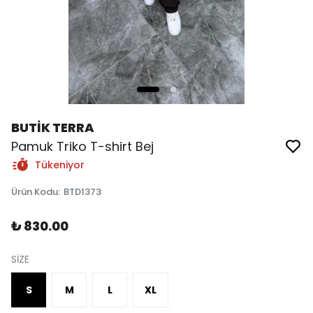
BUTİK TERRA
Pamuk Triko T-shirt Bej
Tükeniyor
Ürün Kodu
:
BTD1373
₺ 830.00
SİZE
S
M
L
XL