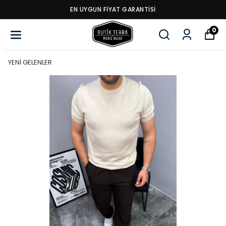
EN UYGUN FİYAT GARANTİSİ
0
YENİ GELENLER