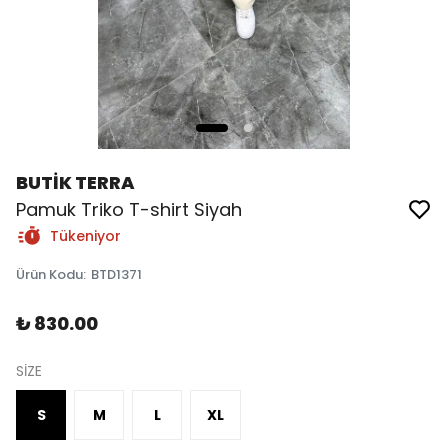
BUTİK TERRA
Pamuk Triko T-shirt Siyah
Tükeniyor
Ürün Kodu
:
BTD1371
₺ 830.00
SİZE
S
M
L
XL