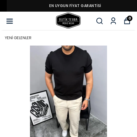
EN UYGUN FİYAT GARANTİSİ
0
YENİ GELENLER