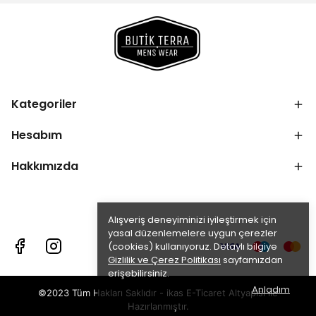
Kategoriler
Hesabım
Hakkımızda
Alışveriş deneyiminizi iyileştirmek için
yasal düzenlemelere uygun çerezler
(cookies) kullanıyoruz. Detaylı bilgiye
Gizlilik ve Çerez Politikası
sayfamızdan
erişebilirsiniz.
Anladım
©2023 Tüm Hakları Saklıdır - ikas E-Ticaret
Altyapısı ile
Hazırlanmıştır.