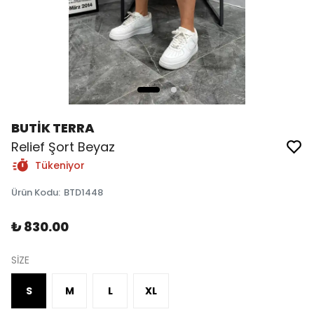
BUTİK TERRA
Relief Şort Beyaz
Tükeniyor
Ürün Kodu
:
BTD1448
₺ 830.00
SİZE
S
M
L
XL