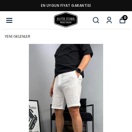
EN UYGUN FİYAT GARANTİSİ
0
YENİ GELENLER