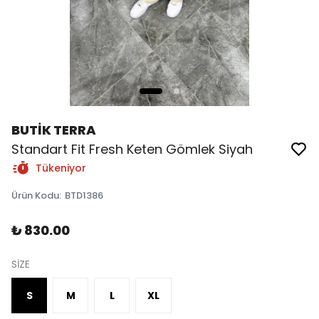
BUTİK TERRA
Standart Fit Fresh Keten Gömlek Siyah
Tükeniyor
Ürün Kodu
:
BTD1386
₺ 830.00
SİZE
S
M
L
XL