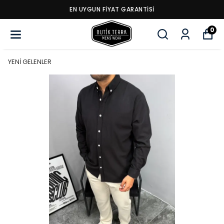
EN UYGUN FİYAT GARANTİSİ
0
YENİ GELENLER