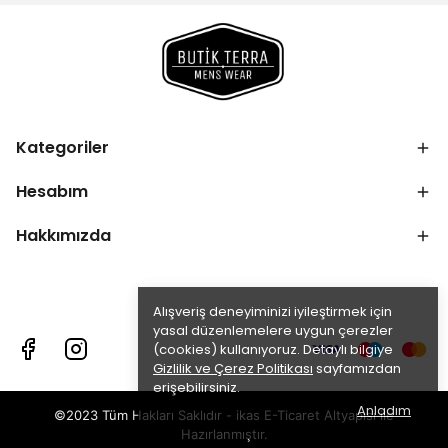
Kategoriler
Hesabım
Hakkımızda
Alışveriş deneyiminizi iyileştirmek için
yasal düzenlemelere uygun çerezler
(cookies) kullanıyoruz. Detaylı bilgiye
Gizlilik ve Çerez Politikası
sayfamızdan
erişebilirsiniz.
Anladım
©2023 Tüm Hakları Saklıdır - ikas E-Ticaret
Altyapısı ile
Hazırlanmıştır.