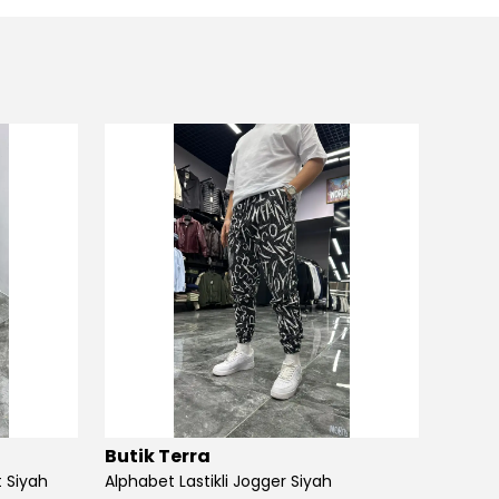
Butik Terra
Butik
 Siyah
Alphabet Lastikli Jogger Siyah
Angel S