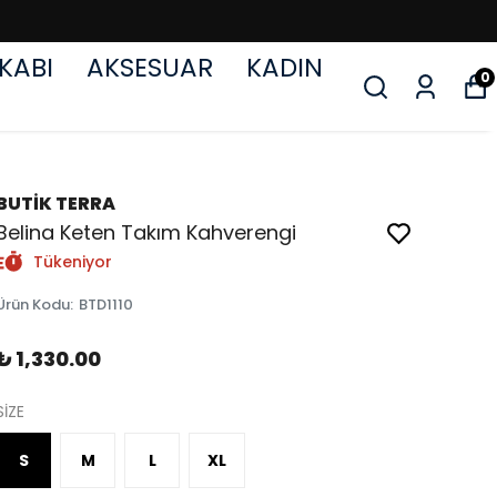
KABI
AKSESUAR
KADIN
0
BUTİK TERRA
Belina Keten Takım Kahverengi
Tükeniyor
Ürün Kodu
:
BTD1110
₺ 1,330.00
SİZE
S
M
L
XL