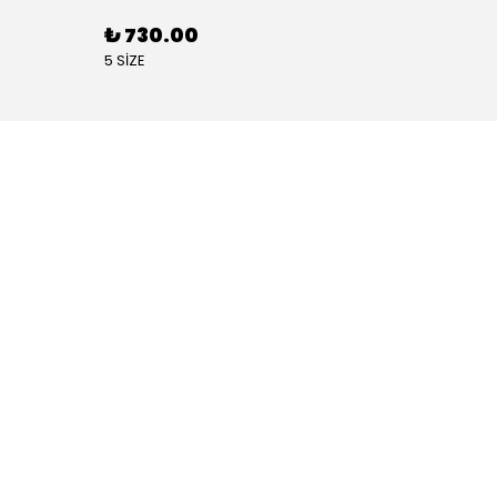
₺ 730.00
₺ 88
5 SİZE
4 SİZE