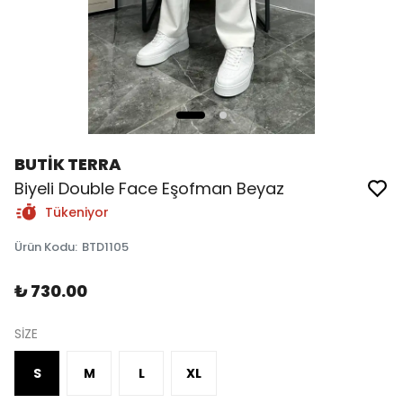
BUTİK TERRA
Biyeli Double Face Eşofman Beyaz
Tükeniyor
Ürün Kodu
:
BTD1105
₺ 730.00
SİZE
S
M
L
XL