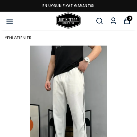
EN UYGUN FİYAT GARANTİSİ
0
YENİ GELENLER