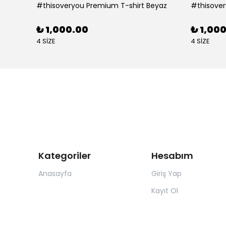
#thisoveryou Premium T-shirt Beyaz
#thisover
₺ 1,000.00
₺ 1,00
4 SİZE
4 SİZE
Kategoriler
Hesabım
Anasayfa
Giriş Yap
Kayıt Ol