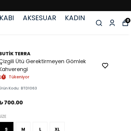
KABI
AKSESUAR
KADIN
0
BUTİK TERRA
Çizgili Ütü Gerektirmeyen Gömlek
Kahverengi
Tükeniyor
Ürün Kodu
:
BTD1063
₺ 700.00
SİZE
S
M
L
XL