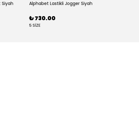
 Siyah
Alphabet Lastikli Jogger Siyah
Angel S
₺ 730.00
₺ 88
5 SİZE
4 SİZE