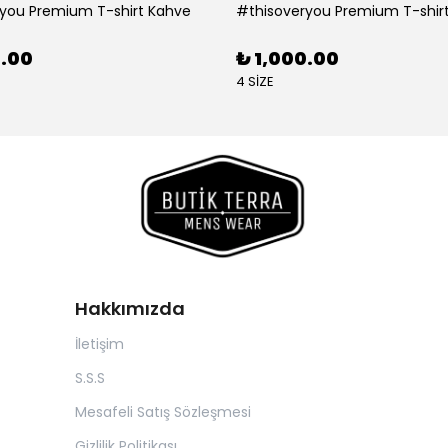
you Premium T-shirt Kahve
#thisoveryou Premium T-shirt
0.00
₺ 1,000.00
4 SİZE
Hakkımızda
İletişim
S.S.S
Mesafeli Satış Sözleşmesi
Gizlilik Politikası