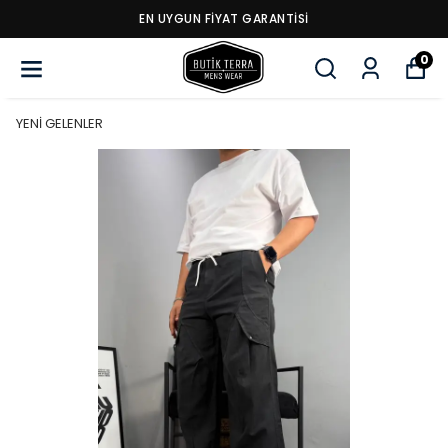
EN UYGUN FİYAT GARANTİSİ
0
YENİ GELENLER