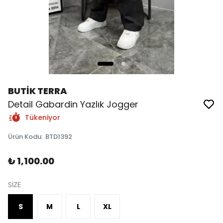
BUTİK TERRA
Detail Gabardin Yazlık Jogger
Tükeniyor
Ürün Kodu
:
BTD1392
₺ 1,100.00
SİZE
S
M
L
XL