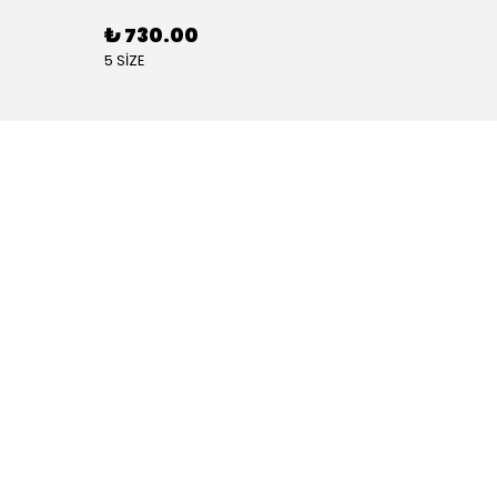
₺ 730.00
₺ 88
5 SİZE
4 SİZE