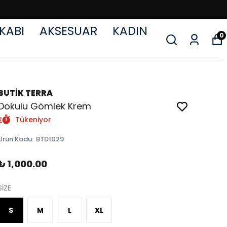
KABI
AKSESUAR
KADIN
0
BUTİK TERRA
Dokulu Gömlek Krem
Tükeniyor
Ürün Kodu
:
BTD1029
₺ 1,000.00
SİZE
S
M
L
XL