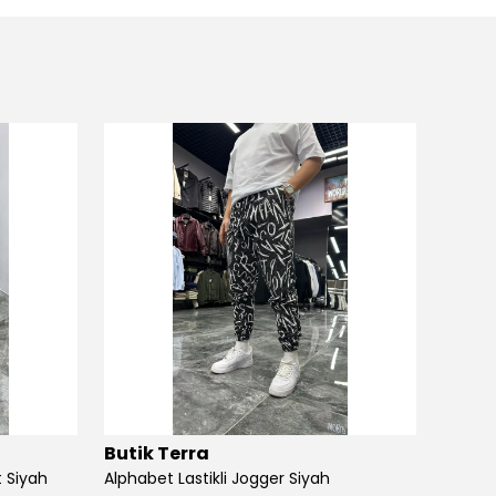
Butik Terra
Butik
 Siyah
Alphabet Lastikli Jogger Siyah
Angel S