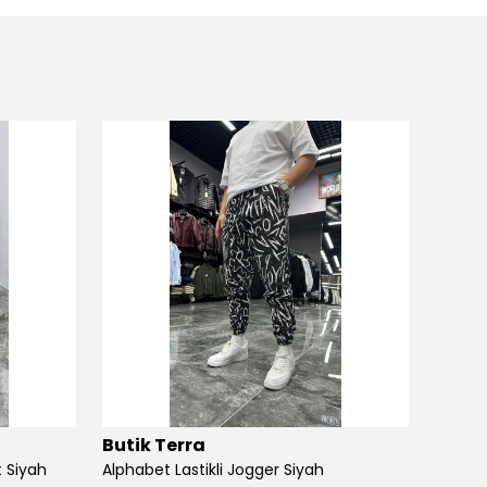
Butik Terra
Butik
 Siyah
Alphabet Lastikli Jogger Siyah
Angel S