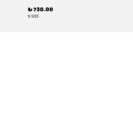
₺ 730.00
₺ 88
5 SİZE
4 SİZE