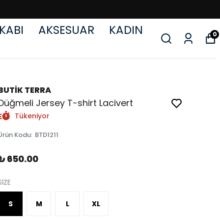
KABI
AKSESUAR
KADIN
0
BUTİK TERRA
Düğmeli Jersey T-shirt Lacivert
Tükeniyor
Ürün Kodu
:
BTD1211
₺ 650.00
SİZE
S
M
L
XL