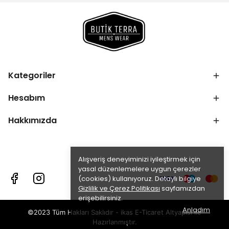
Kategoriler
Hesabım
Hakkımızda
Alışveriş deneyiminizi iyileştirmek için
yasal düzenlemelere uygun çerezler
(cookies) kullanıyoruz. Detaylı bilgiye
Gizlilik ve Çerez Politikası
sayfamızdan
erişebilirsiniz.
Anladım
©2023 Tüm Hakları Saklıdır - ikas E-Ticaret
Altyapısı ile
Hazırlanmıştır.