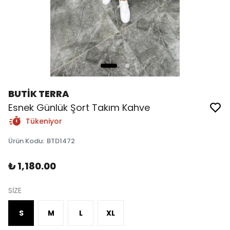
BUTİK TERRA
Esnek Günlük Şort Takım Kahve
Tükeniyor
Ürün Kodu
:
BTD1472
₺ 1,180.00
SİZE
S
M
L
XL