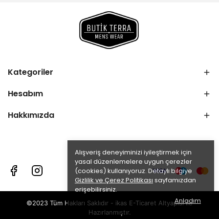
Kategoriler
Hesabım
Hakkımızda
Alışveriş deneyiminizi iyileştirmek için
yasal düzenlemelere uygun çerezler
(cookies) kullanıyoruz. Detaylı bilgiye
Gizlilik ve Çerez Politikası
sayfamızdan
erişebilirsiniz.
Anladım
©2023 Tüm Hakları Saklıdır - ikas E-Ticaret
Altyapısı ile
Hazırlanmıştır.