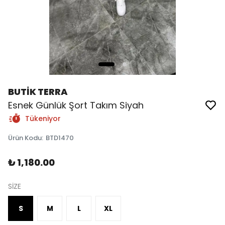
BUTİK TERRA
Esnek Günlük Şort Takım Siyah
Tükeniyor
Ürün Kodu
:
BTD1470
₺ 1,180.00
SİZE
S
M
L
XL