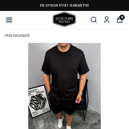
EN UYGUN FİYAT GARANTİSİ
0
YENİ GELENLER