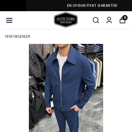
EN UYGUN FİYAT GARANTİSİ
0
YENİ GELENLER