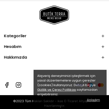
Kategoriler
Hesabım
Hakkımızda
Alışveriş deneyiminizi iyileştirmek için
yasal düzenlemelere uygun çerezler
(cookies) kullanıyoruz. Detaylı bilgiye
Gizlilik ve Çerez Politikası
sayfamızdan
erişebilirsiniz.
Anladım
©2023 Tüm Hakları Saklıdır - ikas E-Ticaret
Altyapısı ile
Hazırlanmıştır.