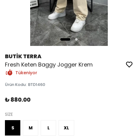
BUTİK TERRA
Fresh Keten Baggy Jogger Krem
Tükeniyor
Ürün Kodu
:
BTD1460
₺ 880.00
SİZE
S
M
L
XL