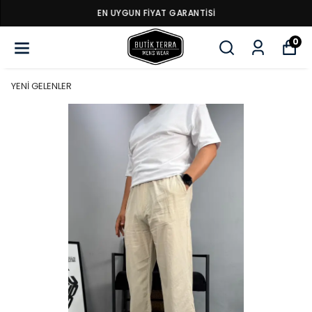
EN UYGUN FİYAT GARANTİSİ
0
YENİ GELENLER