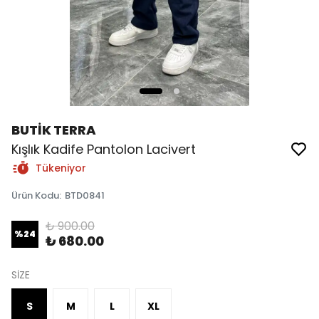
BUTİK TERRA
Kışlık Kadife Pantolon Lacivert
Tükeniyor
Ürün Kodu
:
BTD0841
₺ 900.00
%
24
₺ 680.00
SİZE
S
M
L
XL