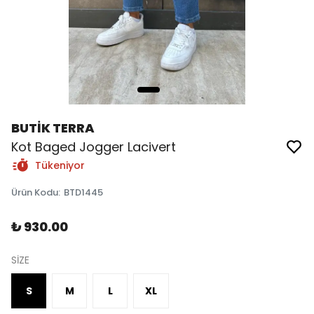
BUTİK TERRA
Kot Baged Jogger Lacivert
Tükeniyor
Ürün Kodu
:
BTD1445
₺ 930.00
SİZE
S
M
L
XL