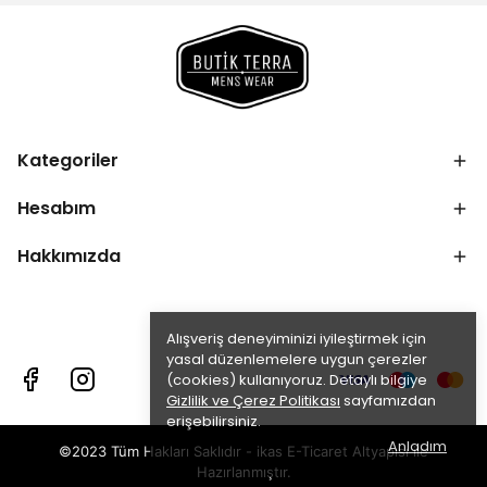
Kategoriler
Hesabım
Hakkımızda
Alışveriş deneyiminizi iyileştirmek için
yasal düzenlemelere uygun çerezler
(cookies) kullanıyoruz. Detaylı bilgiye
Gizlilik ve Çerez Politikası
sayfamızdan
erişebilirsiniz.
Anladım
©2023 Tüm Hakları Saklıdır - ikas E-Ticaret
Altyapısı ile
Hazırlanmıştır.