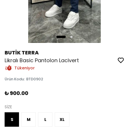
BUTİK TERRA
Likralı Basic Pantolon Lacivert
Tükeniyor
Ürün Kodu
:
BTD0902
₺ 900.00
SİZE
S
M
L
XL