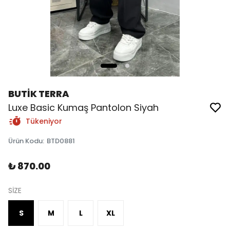
BUTİK TERRA
Luxe Basic Kumaş Pantolon Siyah
Tükeniyor
Ürün Kodu
:
BTD0881
₺ 870.00
SİZE
S
M
L
XL