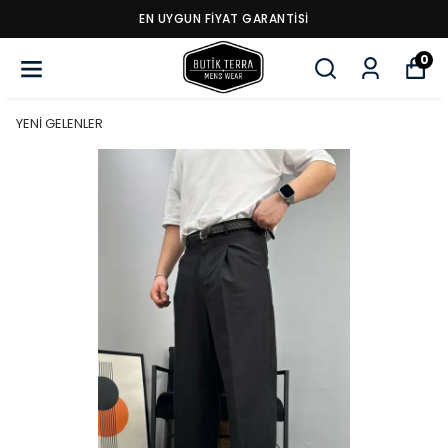
EN UYGUN FİYAT GARANTİSİ
0
YENİ GELENLER