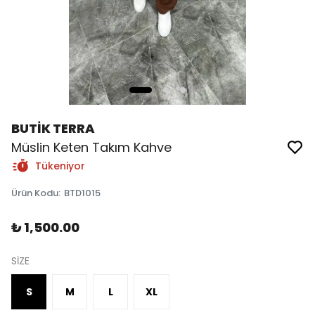
BUTİK TERRA
Müslin Keten Takım Kahve
Tükeniyor
Ürün Kodu
:
BTD1015
₺ 1,500.00
SİZE
S
M
L
XL