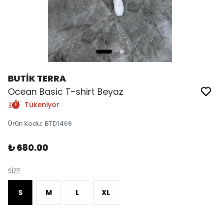
BUTİK TERRA
Ocean Basic T-shirt Beyaz
Tükeniyor
Ürün Kodu
:
BTD1469
₺ 680.00
SİZE
S
M
L
XL