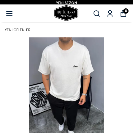
EN UYGUN FİYAT GARANTİSİ
0
YENİ GELENLER