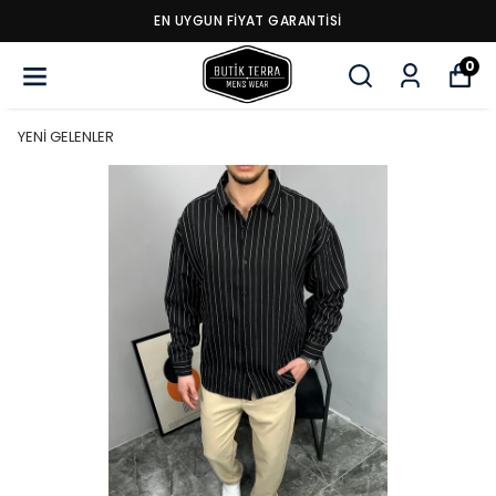
EN UYGUN FİYAT GARANTİSİ
0
YENİ GELENLER