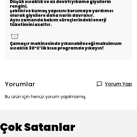
Düşük sıcaklık ve az devirli yıkama giysilerin
rengini,
şeklini ve kumaş yapısını korumaya yardımcı
olarak giysilere daha narin davranır.
Aynı zamanda bakım süreçlerindeki enerji
tüketimini azaltır.
Çamaşır makinesinde yıkanabileceği maksimum
sıcaklık 30ºC’lik kısa programda yıkayın!
Yorumlar
Yorum Yap
Bu ürün için henüz yorum yapılmamış.
Çok Satanlar