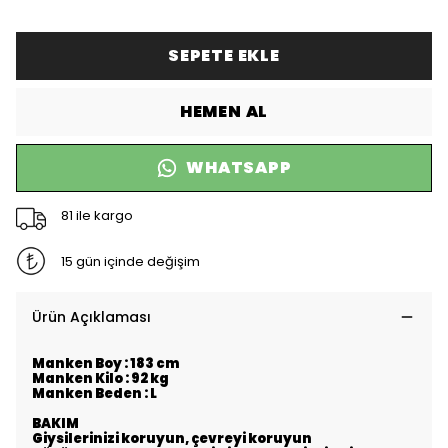
SEPETE EKLE
HEMEN AL
WHATSAPP
81 ile kargo
15 gün içinde değişim
Ürün Açıklaması
Manken Boy : 183 cm
Manken Kilo : 92 kg
Manken Beden : L
BAKIM
Giysilerinizi koruyun, çevreyi koruyun