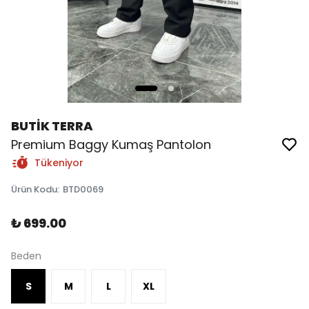
BUTİK TERRA
Premium Baggy Kumaş Pantolon
Tükeniyor
Ürün Kodu
:
BTD0069
₺ 699.00
Beden
S
M
L
XL