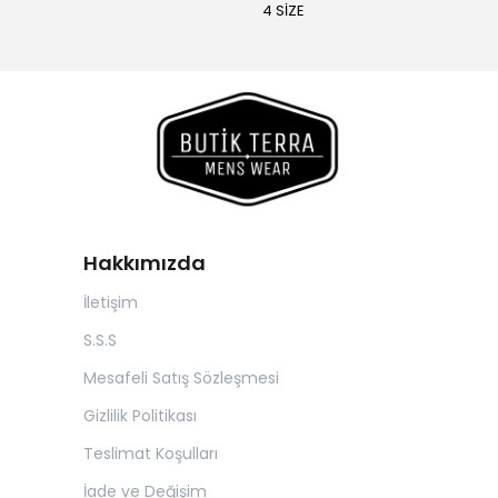
4 SİZE
Hakkımızda
İletişim
S.S.S
Mesafeli Satış Sözleşmesi
Gizlilik Politikası
Teslimat Koşulları
İade ve Değişim