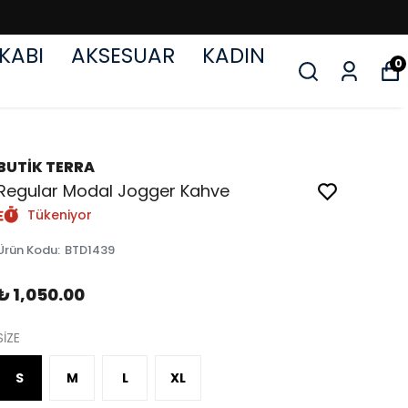
KABI
AKSESUAR
KADIN
0
BUTİK TERRA
Regular Modal Jogger Kahve
Tükeniyor
Ürün Kodu
:
BTD1439
₺ 1,050.00
SİZE
S
M
L
XL