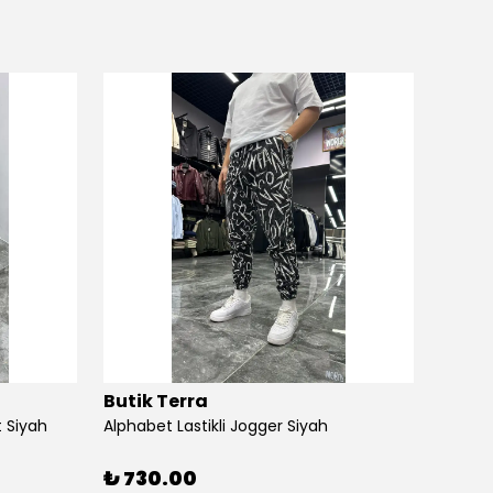
Butik Terra
Butik
 Siyah
Alphabet Lastikli Jogger Siyah
Angel S
₺ 730.00
₺ 88