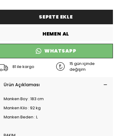
SEPETE EKLE
HEMEN AL
WHATSAPP
15 gün içinde
81 ile kargo
değişim
Ürün Açıklaması
Manken Boy : 183 cm
Manken Kilo : 92 kg
Manken Beden : L
BAKIM