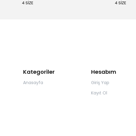
4 SİZE
4 SİZE
Kategoriler
Hesabım
Anasayfa
Giriş Yap
Kayıt Ol