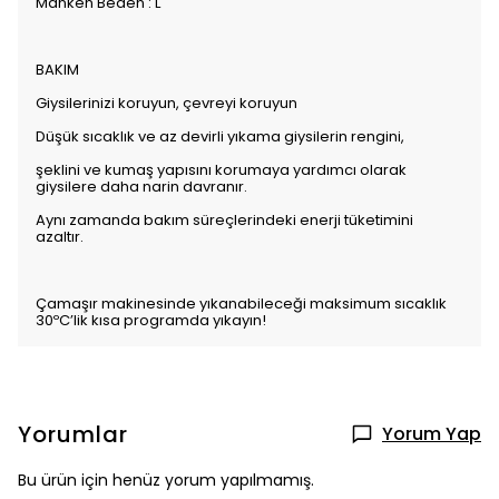
Manken Beden : L
BAKIM
Giysilerinizi koruyun, çevreyi koruyun
Düşük sıcaklık ve az devirli yıkama giysilerin rengini,
şeklini ve kumaş yapısını korumaya yardımcı olarak
giysilere daha narin davranır.
Aynı zamanda bakım süreçlerindeki enerji tüketimini
azaltır.
Çamaşır makinesinde yıkanabileceği maksimum sıcaklık
30ºC’lik kısa programda yıkayın!
Yorumlar
Yorum Yap
Bu ürün için henüz yorum yapılmamış.