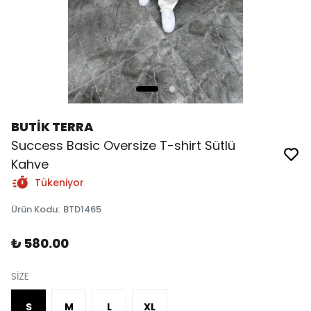
BUTİK TERRA
Success Basic Oversize T-shirt Sütlü
Kahve
Tükeniyor
Ürün Kodu
:
BTD1465
₺ 580.00
SİZE
S
M
L
XL