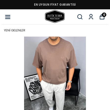
EN UYGUN FİYAT GARANTİSİ
0
YENİ GELENLER