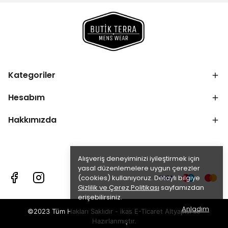
Kategoriler
Hesabım
Hakkımızda
Alışveriş deneyiminizi iyileştirmek için
yasal düzenlemelere uygun çerezler
(cookies) kullanıyoruz. Detaylı bilgiye
Gizlilik ve Çerez Politikası
sayfamızdan
erişebilirsiniz.
Anladım
©2023 Tüm Hakları Saklıdır - ikas E-Ticaret
Altyapısı ile
Hazırlanmıştır.