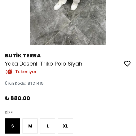
BUTİK TERRA
Yaka Desenli Triko Polo Siyah
Tükeniyor
Ürün Kodu
:
BTD1415
₺ 880.00
SİZE
S
M
L
XL