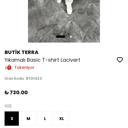
BUTİK TERRA
Yıkamalı Basic T-shirt Lacivert
Tükeniyor
Ürün Kodu
:
BTD1423
₺ 730.00
SİZE
S
M
L
XL