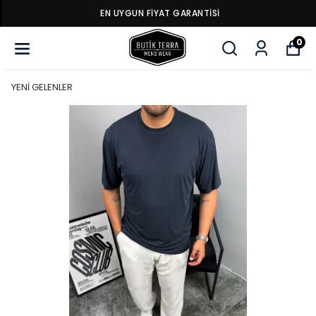
EN UYGUN FİYAT GARANTİSİ
0
YENİ GELENLER