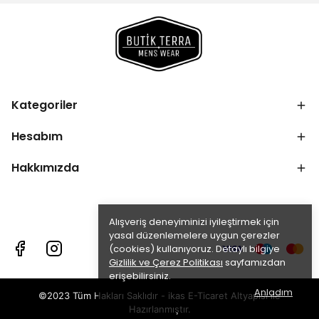
Kategoriler
Hesabım
Hakkımızda
Alışveriş deneyiminizi iyileştirmek için
yasal düzenlemelere uygun çerezler
(cookies) kullanıyoruz. Detaylı bilgiye
Gizlilik ve Çerez Politikası
sayfamızdan
erişebilirsiniz.
Anladım
©2023 Tüm Hakları Saklıdır - ikas E-Ticaret
Altyapısı ile
Hazırlanmıştır.